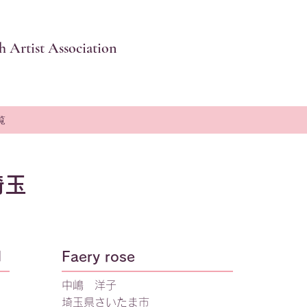
 Artist Association
覧
埼玉
Faery rose
e」
中嶋 洋子
埼玉県さいたま市